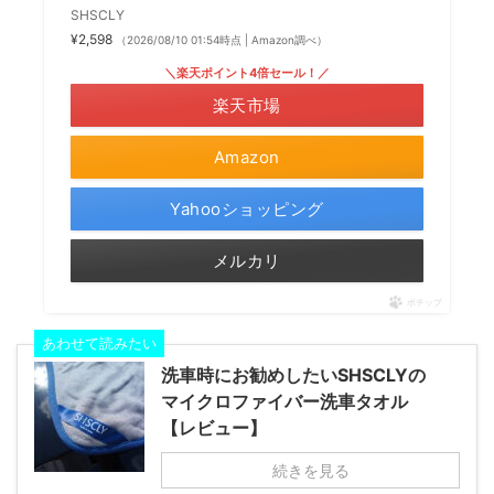
SHSCLY
¥2,598
（2026/08/10 01:54時点 | Amazon調べ）
＼楽天ポイント4倍セール！／
楽天市場
Amazon
Yahooショッピング
メルカリ
ポチップ
あわせて読みたい
洗車時にお勧めしたいSHSCLYの
マイクロファイバー洗車タオル
【レビュー】
続きを見る