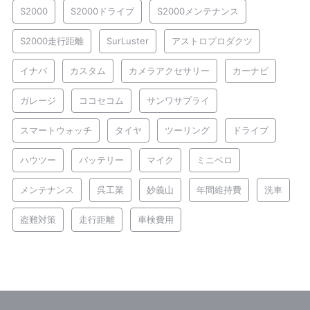
S2000
S2000ドライブ
S2000メンテナンス
S2000走行距離
SurLuster
アストロプロダクツ
イナバ
カスタム
カメラアクセサリー
カーナビ
ガレージ
ココセコム
サンワサプライ
スマートウォッチ
タイヤ
ツーリング
ドライブ
ハウツー
バッテリー
マイク
ミニベロ
メンテナンス
呉工業
妙義山
年間維持費
洗車
盗難対策
走行距離
車検費用