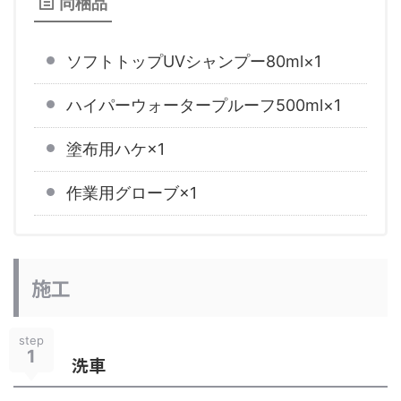
同梱品
ソフトトップUVシャンプー80ml×1
ハイパーウォータープルーフ500ml×1
塗布用ハケ×1
作業用グローブ×1
施工
step
1
洗車