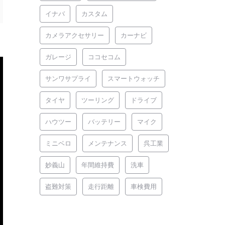
イナバ
カスタム
カメラアクセサリー
カーナビ
ガレージ
ココセコム
サンワサプライ
スマートウォッチ
タイヤ
ツーリング
ドライブ
ハウツー
バッテリー
マイク
ミニベロ
メンテナンス
呉工業
妙義山
年間維持費
洗車
盗難対策
走行距離
車検費用