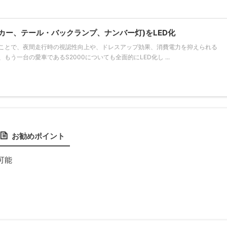
ンカー、テール・バックランプ、ナンバー灯)をLED化
したことで、夜間走行時の視認性向上や、ドレスアップ効果、消費電力を抑えられる
う一台の愛車であるS2000についても全面的にLED化し ...
お勧めポイント
可能