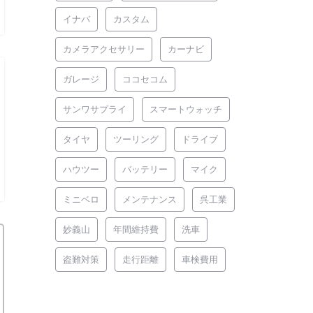
イナバ
カスタム
カメラアクセサリー
カーナビ
ガレージ
ココセコム
サンワサプライ
スマートウォッチ
タイヤ
ツーリング
ドライブ
ハウツー
バッテリー
マイク
ミニベロ
メンテナンス
呉工業
妙義山
年間維持費
洗車
盗難対策
走行距離
車検費用