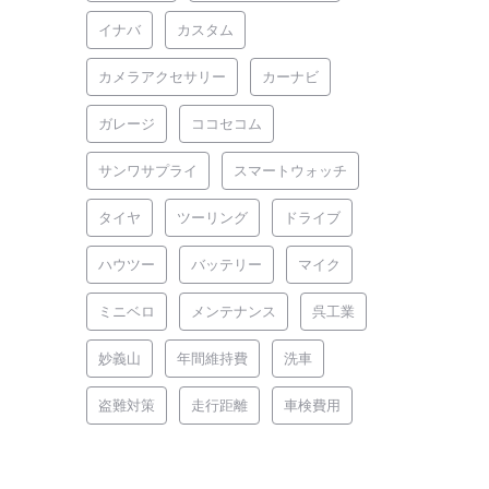
イナバ
カスタム
カメラアクセサリー
カーナビ
ガレージ
ココセコム
サンワサプライ
スマートウォッチ
タイヤ
ツーリング
ドライブ
ハウツー
バッテリー
マイク
ミニベロ
メンテナンス
呉工業
妙義山
年間維持費
洗車
盗難対策
走行距離
車検費用