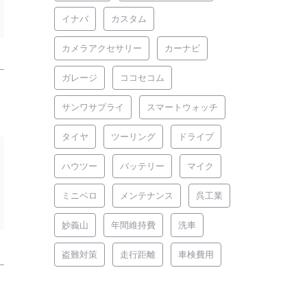
イナバ
カスタム
カメラアクセサリー
カーナビ
ガレージ
ココセコム
サンワサプライ
スマートウォッチ
タイヤ
ツーリング
ドライブ
ハウツー
バッテリー
マイク
ミニベロ
メンテナンス
呉工業
妙義山
年間維持費
洗車
盗難対策
走行距離
車検費用