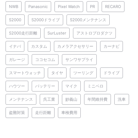
NWB
Panasonic
Pixel Watch
PR
RECARO
S2000
S2000ドライブ
S2000メンテナンス
S2000走行距離
SurLuster
アストロプロダクツ
イナバ
カスタム
カメラアクセサリー
カーナビ
ガレージ
ココセコム
サンワサプライ
スマートウォッチ
タイヤ
ツーリング
ドライブ
ハウツー
バッテリー
マイク
ミニベロ
メンテナンス
呉工業
妙義山
年間維持費
洗車
盗難対策
走行距離
車検費用