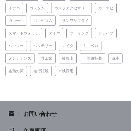
イナバ
カスタム
カメラアクセサリー
カーナビ
ガレージ
ココセコム
サンワサプライ
スマートウォッチ
タイヤ
ツーリング
ドライブ
ハウツー
バッテリー
マイク
ミニベロ
メンテナンス
呉工業
妙義山
年間維持費
洗車
盗難対策
走行距離
車検費用
お問い合わせ
免責事項