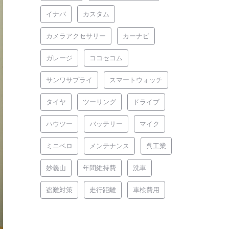
イナバ
カスタム
カメラアクセサリー
カーナビ
ガレージ
ココセコム
サンワサプライ
スマートウォッチ
タイヤ
ツーリング
ドライブ
ハウツー
バッテリー
マイク
ミニベロ
メンテナンス
呉工業
妙義山
年間維持費
洗車
盗難対策
走行距離
車検費用