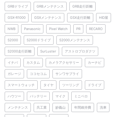
GRBドライブ
GRBメンテナンス
GRB走行距離
GSX-R1000
GSXメンテナンス
GSX走行距離
HID屋
NWB
Panasonic
Pixel Watch
PR
RECARO
S2000
S2000ドライブ
S2000メンテナンス
S2000走行距離
SurLuster
アストロプロダクツ
イナバ
カスタム
カメラアクセサリー
カーナビ
ガレージ
ココセコム
サンワサプライ
スマートウォッチ
タイヤ
ツーリング
ドライブ
ハウツー
バッテリー
マイク
ミニベロ
メンテナンス
呉工業
妙義山
年間維持費
洗車