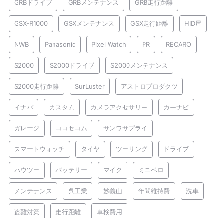
GRBドライブ
GRBメンテナンス
GRB走行距離
GSX-R1000
GSXメンテナンス
GSX走行距離
HID屋
NWB
Panasonic
Pixel Watch
PR
RECARO
S2000
S2000ドライブ
S2000メンテナンス
S2000走行距離
SurLuster
アストロプロダクツ
イナバ
カスタム
カメラアクセサリー
カーナビ
ガレージ
ココセコム
サンワサプライ
スマートウォッチ
タイヤ
ツーリング
ドライブ
ハウツー
バッテリー
マイク
ミニベロ
メンテナンス
呉工業
妙義山
年間維持費
洗車
盗難対策
走行距離
車検費用