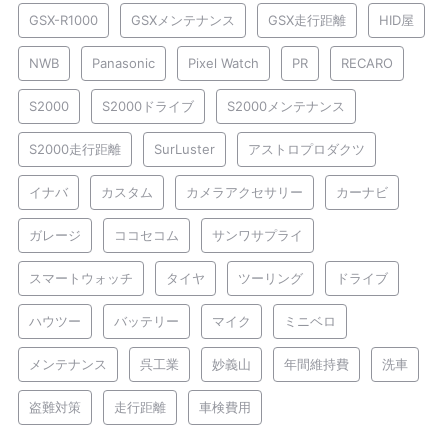
GSX-R1000
GSXメンテナンス
GSX走行距離
HID屋
NWB
Panasonic
Pixel Watch
PR
RECARO
S2000
S2000ドライブ
S2000メンテナンス
S2000走行距離
SurLuster
アストロプロダクツ
イナバ
カスタム
カメラアクセサリー
カーナビ
ガレージ
ココセコム
サンワサプライ
スマートウォッチ
タイヤ
ツーリング
ドライブ
ハウツー
バッテリー
マイク
ミニベロ
メンテナンス
呉工業
妙義山
年間維持費
洗車
盗難対策
走行距離
車検費用