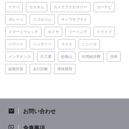
イナバ
カスタム
カメラアクセサリー
カーナビ
ガレージ
ココセコム
サンワサプライ
スマートウォッチ
タイヤ
ツーリング
ドライブ
ハウツー
バッテリー
マイク
ミニベロ
メンテナンス
呉工業
妙義山
年間維持費
洗車
盗難対策
走行距離
車検費用
お問い合わせ
免責事項